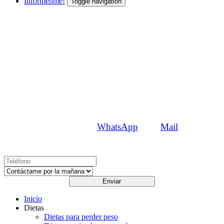
Infórmenme!
Toggle navigation
¡Empezemos!
¿Qué quieres saber?
Envíanos un
WhatsApp
o un
Mail
o, si lo prefieres
te llamamos
Enviar
Inicio
Dietas
Dietas para perder peso