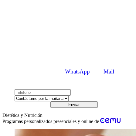
¡Empezemos!
¿Qué quieres saber?
Envíanos un
WhatsApp
o un
Mail
o, si lo prefieres
te llamamos
Enviar
Dietética y Nutrición
Programas personalizados presenciales y online de