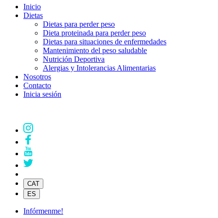
Inicio
Dietas
Dietas para perder peso
Dieta proteinada para perder peso
Dietas para situaciones de enfermedades
Mantenimiento del peso saludable
Nutrición Deportiva
Alergias y Intolerancias Alimentarias
Nosotros
Contacto
Inicia sesión
CAT
ES
Infórmenme!